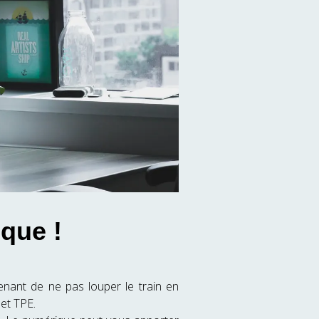
ique !
enant de ne pas louper le train en
et TPE.