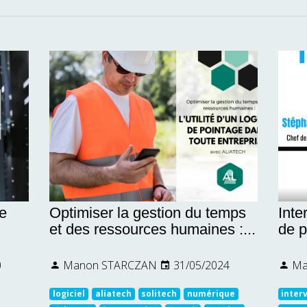
e
Optimiser la gestion du temps
Inte
et des ressources humaines :...
de p
0
Manon STARCZAN
31/05/2024
Ma
logiciel
aliatech
solitech
numérique
inter