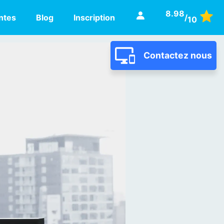
8.98
ntes
Blog
Inscription
/
10
28/04/2016
Tester l'application