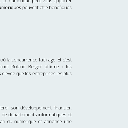
es. Le numérique peut vous apporter
numériques
peuvent être bénéfiques
ù la concurrence fait rage. Et c’est
binet Roland Berger affirme « les
 élevée que les entreprises les plus
lérer son développement financier.
s de départements informatiques et
e pari du numérique et annonce une