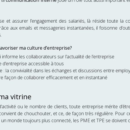
, la
communication interne
joue un rôle tout aussi important e
ise et assurer l’engagement des salariés, là réside toute la co
âce aux emails et messageries instantanées, il foisonne d’outil
.
avoriser ma culture d’entreprise?
i informe les collaborateurs sur l’actualité de l’entreprise
e d’entreprise accessible à tous
 : la convivialité dans les échanges et discussions entre emplo
eure façon de collaborer efficacement et en instantané
ma vitrine
’activité ou le nombre de clients, toute entreprise mérite d’être 
 convient de chouchouter, et ce, de façon très régulière. Pour c
Dans un monde toujours plus connecté, les PME et TPE se doivent