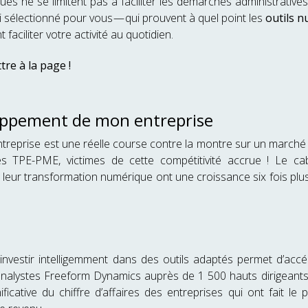
es ne se limitent pas à faciliter les démarches administrativ
’ai sélectionné pour vous — qui prouvent à quel point les
outils 
faciliter votre activité au quotidien.
tre à la page !
eloppement de mon entreprise
treprise est une réelle course contre la montre sur un marché o
s TPE-PME, victimes de cette compétitivité accrue ! Le ca
 leur transformation numérique ont une croissance six fois plus
investir intelligemment dans des outils adaptés permet d’accé
d’analystes Freeform Dynamics auprès de 1 500 hauts dirigeant
ficative du chiffre d’affaires des entreprises qui ont fait l