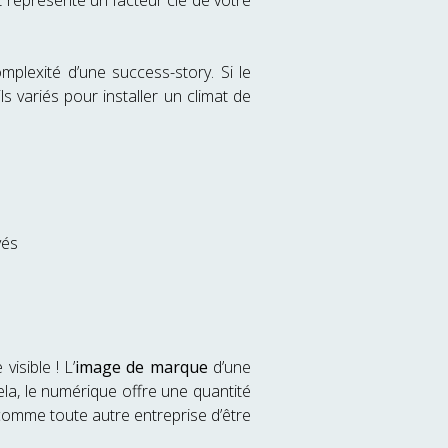
t représente un facteur clé de votre
mplexité d’une success-story. Si le
s variés pour installer un climat de
yés
visible ! L’
image de marque
d’une
ela, le numérique offre une quantité
 comme toute autre entreprise d’être